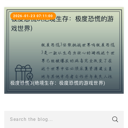
2026-01-23 07:11:00
极度恐慌3(绝境生存：极度恐慌的游戏世界)
Search the blog...