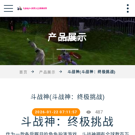
产品展示
斗战神(斗战神：终极挑战)
首页
产品展示
斗战神(斗战神：终极挑战)
487
2026-01-22 07:11:57
斗战神：终极挑战
作为一款备受瞩目的角色扮演游戏，斗战神拥有全球数百万