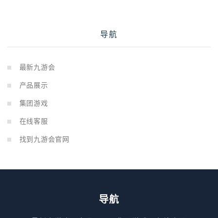
导航
最新九游会
产品展示
集团游戏
在线客服
找到九游会官网
导航