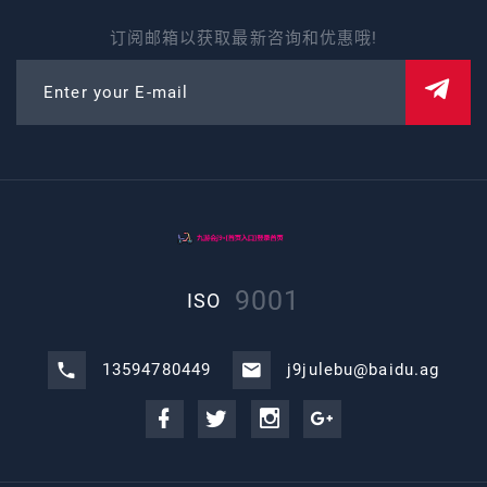
订阅邮箱以获取最新咨询和优惠哦!
Enter your E-mail
9001
ISO
13594780449
j9julebu@baidu.ag